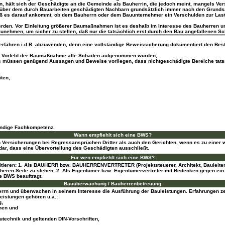
 hält sich der Geschädigte an die Gemeinde als Bauherrin, die jedoch meint, mangels Vers
genüber dem durch Bauarbeiten geschädigten Nachbarn grundsätzlich immer nach den Grund
aß es darauf ankommt, ob dem Bauherrn oder dem Bauunternehmer ein Verschulden zur Last 
erden. Vor Einleitung größerer Baumaßnahmen ist es deshalb im Interesse des Bauherren und
nehmen, um sicher zu stellen, daß nur die tatsächlich erst durch den Bau angefallenen 
verfahren i.d.R. abzuwenden, denn eine vollständige Beweissicherung dokumentiert den B
s im Vorfeld der Baumaßnahme alle Schäden aufgenommen wurden,
es müssen genügend Aussagen und Beweise vorliegen, dass nichtgeschädigte Bereiche tats
ten,
endige Fachkompetenz.
Wann empfiehlt sich eine BWS?
ersicherungen bei Regressansprüchen Dritter als auch den Gerichten, wenn es zu einer w
dar, dass eine Übervorteilung des Geschädigten ausschließt.
Für wen empfiehlt sich eine BWS?
tieren: 1. Als BAUHERR bzw. BAUHERRENVERTRETER (Projektsteuerer, Architekt, Bauleiter)
heren Seite zu stehen. 2. Als Eigentümer bzw. Eigentümervertreter mit Bedenken gegen ein 
e BWS beauftragt.
Bauüberwachung / Bauherrenbetreuung
uherrn und überwachen in seinem Interesse die Ausführung der Bauleistungen. Erfahrungen z
istungen gehören u.a.:
g,
nen und
utechnik und geltenden DIN-Vorschriften,