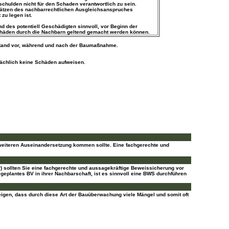
chulden nicht für den Schaden verantwortlich zu sein.
sätzen des nachbarrechtlichen Ausgleichsanspruches
zu legen ist.
 des potentiell Geschädigten sinnvoll, vor Beginn der
Schäden durch die Nachbarn geltend gemacht werden können.
estand vor, während und nach der Baumaßnahme.
ächlich keine Schäden aufweisen.
eiteren Auseinandersetzung kommen sollte. Eine fachgerechte und
 sollten Sie eine fachgerechte und aussagekräftige Beweissicherung vor
geplantes BV in ihrer Nachbarschaft, ist es sinnvoll eine BWS durchführen
eigen, dass durch diese Art der Bauüberwachung viele Mängel und somit oft