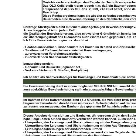
Gerichtssachverständigen den Regeln der Technik entsprachen,
Das OLG Celle stellt hierzu jedoch klar, daß ein Bauherr ge
entsprechend den §§ 906 Abs. 2, 909, 242 BGB haftet, ohne d
Praxistipp:
Diese Rechtsprechung kann als absolut gefestigt betrachtet w
Bauarbeiten eine Beweissicherung an den Nachbarbauten vorzu
Derartige Streitigkeiten sind mit einem aussagefähigen Beweissicherungs
Ausschlaggebend ist in jedem Fall:
die Qualität der Beweissicherung, also mit welcher Gründlichkeit bereit
die Überzeugungskraft des Gutachtens auch einem Laien gegenüber, d.h. 
Ich führe Beweissicherungen u.a. durch bei:
- Hochbaumaßnahmen, insbesondere bei Bauen im Bestand und Abrissarbei
- Straßen- und Tiefbauarbeiten sowie bei Kanalverlegungen,
- zu erwartenden Verdichtungsarbeiten,
- zu erwartenden Nachbarschaftsstreitigkeiten.
begutachtet werden:
- Gebäude und Bauwerke jeglicher Art,
- Verkehrsflächen (z.B. Straßen, Parkplätze) .
Ich besitze als Sachverständiger für Baumängel und Bauschäden die notw
Die Beweissicherung dient in einem möglichen SCHADENSFALL sowohl den V
aussagekräftige Beweissicherung stellt ein aussagekräftiges Beweismittel 
Im Rahmen eines Bauvorhabens sind es 2 Gruppen, die von einer BWS profi
Beginn der Bauarbeiten durchführen um bei evtl. Schadensfällen auf der sic
zu lassen, vorausgesetzt der Bauherr des geplanten BV hat nicht selber ein
Dieses Angebot richtet sich an alle Bauherrn. Wir vertreten direkt den Ba
hohe Folgekosten für den Bauherrn vermieden werden können. Zu meinen Le
- Überprüfung der Leistungen auf Übereinstimmung mit der Baugenehmigun
- Überprüfung der Leistungen auf Übereinstimmung mit den Ausführungsplä
- Leistungsbeschreibungen der ausführenden Firmen
- Überprüfung der Leistungen auf Einhaltung der anerkannten Regeln der Ba
- Aufzeigen von Mängeln und Überwachung der Beseitigung,