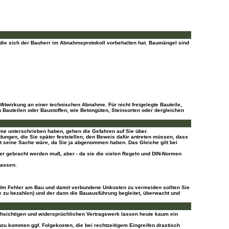
, die sich der Bauherr im Abnahmeprotokoll vorbehalten hat. Baumängel sind
twirkung an einer technischen Abnahme. Für nicht freigelegte Bauteile,
 Bauteilen oder Baustoffen, wie Betongüten, Steinsorten oder dergleichen
e unterschrieben haben, gehen die Gefahren auf Sie über.
ungen, die Sie später feststellen, den Beweis dafür antreten müssen, dass
ht seine Sache wäre, da Sie ja abgenommen haben. Das Gleiche gilt bei
er gebracht werden muß, aber - da sie die vielen Regeln und DIN-Normen
lassen.
 Um Fehler am Bau und damit verbundene Unkosten zu vermeiden sollten Sie
e zu bezahlen) und der dann die Bauausführung begleitet, überwacht und
chsichtigen und widersprüchlichen Vertragswerk lassen heute kaum ein
zu kommen ggf. Folgekosten, die bei rechtzeitigem Eingreifen drastisch