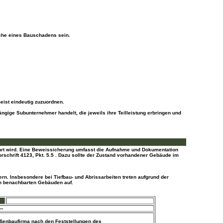
che eines Bauschadens sein.
eist eindeutig zuzuordnen.
ige Subunternehmer handelt, die jeweils ihre Teilleistung erbringen und
führt wird. Eine Beweissicherung umfasst die Aufnahme und Dokumentation
schrift 4123, Pkt. 5.5 . Dazu sollte der Zustand vorhandener Gebäude im
n. Insbesondere bei Tiefbau- und Abrissarbeiten treten aufgrund der
n benachbarten Gebäuden auf.
--
aßenbaufirma nach den Feststellungen des