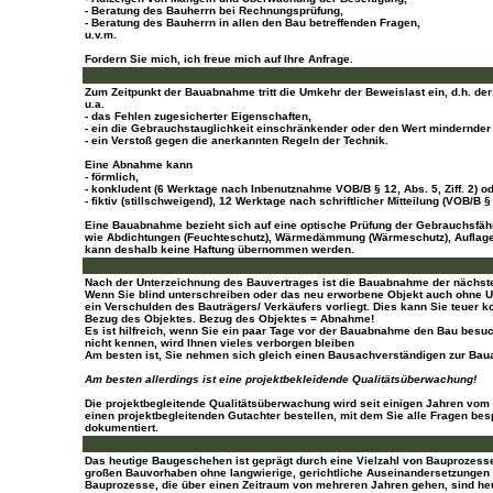
- Beratung des Bauherrn bei Rechnungsprüfung,
- Beratung des Bauherrn in allen den Bau betreffenden Fragen,
u.v.m.
Fordern Sie mich, ich freue mich auf Ihre Anfrage.
Zum Zeitpunkt der Bauabnahme tritt die Umkehr der Beweislast ein, d.h. de
u.a.
- das Fehlen zugesicherter Eigenschaften,
- ein die Gebrauchstauglichkeit einschränkender oder den Wert mindernder
- ein Verstoß gegen die anerkannten Regeln der Technik.
Eine Abnahme kann
- förmlich,
- konkludent (6 Werktage nach Inbenutznahme VOB/B § 12, Abs. 5, Ziff. 2) o
- fiktiv (stillschweigend), 12 Werktage nach schriftlicher Mitteilung (VOB/B § 1
Eine Bauabnahme bezieht sich auf eine optische Prüfung der Gebrauchsfähi
wie Abdichtungen (Feuchteschutz), Wärmedämmung (Wärmeschutz), Auflager, V
kann deshalb keine Haftung übernommen werden.
Nach der Unterzeichnung des Bauvertrages ist die Bauabnahme der nächste
Wenn Sie blind unterschreiben oder das neu erworbene Objekt auch ohne Unt
ein Verschulden des Bauträgers/ Verkäufers vorliegt. Dies kann Sie teuer 
Bezug des Objektes. Bezug des Objektes = Abnahme!
Es ist hilfreich, wenn Sie ein paar Tage vor der Bauabnahme den Bau besu
nicht kennen, wird Ihnen vieles verborgen bleiben
Am besten ist, Sie nehmen sich gleich einen Bausachverständigen zur Baua
Am besten allerdings ist eine projektbekleidende Qualitätsüberwachung!
Die projektbegleitende Qualitätsüberwachung wird seit einigen Jahren vo
einen projektbegleitenden Gutachter bestellen, mit dem Sie alle Fragen be
dokumentiert.
Das heutige Baugeschehen ist geprägt durch eine Vielzahl von Bauprozess
großen Bauvorhaben ohne langwierige, gerichtliche Auseinandersetzungen
Bauprozesse, die über einen Zeitraum von mehreren Jahren gehen, sind heut