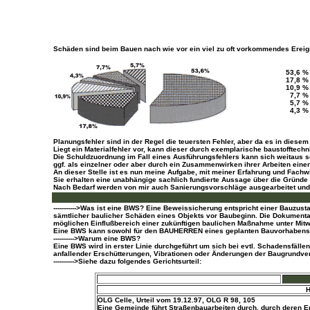
Schäden sind beim Bauen nach wie vor ein viel zu oft vorkommendes Ereig
53,6 %
17,8 %
10,9 %
7,7 % 
5,7 % 
4,3 % 
Planungsfehler sind in der Regel die teuersten Fehler, aber da es in diese
Liegt ein Materialfehler vor, kann dieser durch exemplarische baustofft
Die Schuldzuordnung im Fall eines Ausführungsfehlers kann sich weitaus s
ggf. als einzelner oder aber durch ein Zusammenwirken ihrer Arbeiten ein
An dieser Stelle ist es nun meine Aufgabe, mit meiner Erfahrung und Fachwi
Sie erhalten eine unabhängige sachlich fundierte Aussage über die Gründe 
Nach Bedarf werden von mir auch Sanierungsvorschläge ausgearbeitet und 
----------->Was ist eine BWS? Eine Beweissicherung entspricht einer Bauz
sämtlicher baulicher Schäden eines Objekts vor Baubeginn. Die Dokumentat
möglichen Einflußbereich einer zukünftigen baulichen Maßnahme unter Mitwir
Eine BWS kann sowohl für den BAUHERREN eines geplanten Bauvorhabens a
---------->Warum eine BWS?
Eine BWS wird in erster Linie durchgeführt um sich bei evtl. Schadensfäll
anfallender Erschütterungen, Vibrationen oder Änderungen der Baugrundv
---------->Siehe dazu folgendes Gerichtsurteil:
H
OLG Celle, Urteil vom 19.12.97, OLG R 98, 105
Eine Gemeinde führt Straßenbauarbeiten durch, durch deren E