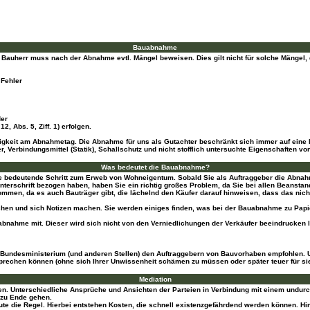
Bauabnahme
r Bauherr muss nach der Abnahme evtl. Mängel beweisen. Dies gilt nicht für solche Mängel
 Fehler
der
2, Abs. 5, Ziff. 1) erfolgen.
gkeit am Abnahmetag. Die Abnahme für uns als Gutachter beschränkt sich immer auf eine Mi
erbindungsmittel (Statik), Schallschutz und nicht stofflich untersuchte Eigenschaften von
Was bedeutet die Bauabnahme?
 bedeutende Schritt zum Erweb von Wohneigentum. Sobald Sie als Auftraggeber die Abnahm
erschrift bezogen haben, haben Sie ein richtig großes Problem, da Sie bei allen Beanstand
kommen, da es auch Bauträger gibt, die lächelnd den Käufer darauf hinweisen, dass das nic
chen und sich Notizen machen. Sie werden einiges finden, was bei der Bauabnahme zu Papi
bnahme mit. Dieser wird sich nicht von den Verniedlichungen der Verkäufer beeindrucken 
m Bundesministerium (und anderen Stellen) den Auftraggebern von Bauvorhaben empfohlen.
sprechen können (ohne sich Ihrer Unwissenheit schämen zu müssen oder später teuer für si
Mediation
en. Unterschiedliche Ansprüche und Ansichten der Parteien in Verbindung mit einem undur
 zu Ende gehen.
e die Regel. Hierbei entstehen Kosten, die schnell existenzgefährdend werden können. Hin