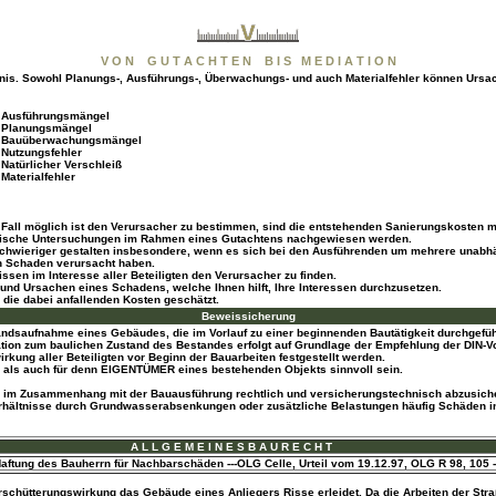
V O N G U T A C H T E N B I S M E D I A T I O N
nis. Sowohl Planungs-, Ausführungs-, Überwachungs- und auch Materialfehler können Ursa
 Ausführungsmängel
 Planungsmängel
 Bauüberwachungsmängel
Nutzungsfehler
Natürlicher Verschleiß
Materialfehler
m Fall möglich ist den Verursacher zu bestimmen, sind die entstehenden Sanierungskosten m
echnische Untersuchungen im Rahmen eines Gutachtens nachgewiesen werden.
chwieriger gestalten insbesondere, wenn es sich bei den Ausführenden um mehrere unabhäng
en Schaden verursacht haben.
ssen im Interesse aller Beteiligten den Verursacher zu finden.
und Ursachen eines Schadens, welche Ihnen hilft, Ihre Interessen durchzusetzen.
die dabei anfallenden Kosten geschätzt.
Beweissicherung
ustandsaufnahme eines Gebäudes, die im Vorlauf zu einer beginnenden Bautätigkeit durchge
ion zum baulichen Zustand des Bestandes erfolgt auf Grundlage der Empfehlung der DIN-Vor
kung aller Beteiligten vor Beginn der Bauarbeiten festgestellt werden.
ls auch für denn EIGENTÜMER eines bestehenden Objekts sinnvoll sein.
en im Zusammenhang mit der Bauausführung rechtlich und versicherungstechnisch abzusicher
erhältnisse durch Grundwasserabsenkungen oder zusätzliche Belastungen häufig Schäden i
A L L G E M E I N E S B A U R E C H T
aftung des Bauherrn für Nachbarschäden ---OLG Celle, Urteil vom 19.12.97, OLG R 98, 105 -
rschütterungswirkung das Gebäude eines Anliegers Risse erleidet. Da die Arbeiten der Str